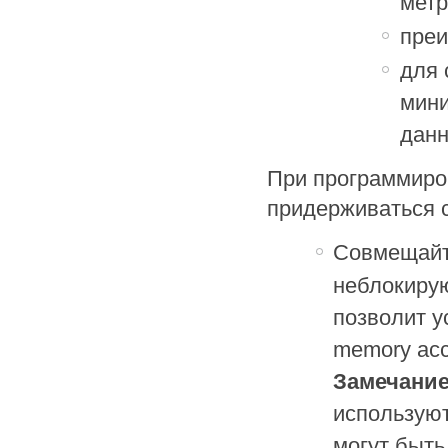
метр
преи
для 
мини
данн
При программиро
придерживаться 
Совмещайт
неблокиру
позволит у
memory acc
Замечание
используют
могут быт