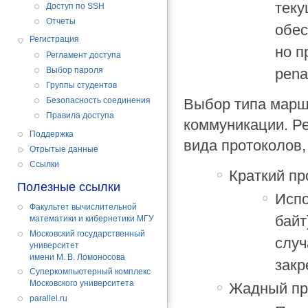
теку
Доступ по SSH
Отчеты
обес
Регистрация
но п
Регламент доступа
penal
Выбор пароля
Группы студентов
Выбор типа марш
Безопасность соединения
Правила доступа
коммуникации. Ре
Поддержка
вида протоколов,
Отрытые данные
Cсылки
Краткий про
Полезные ссылки
Испо
Факультет вычислительной
байт
математики и кибернетики МГУ
Московский государственный
случ
университет
имени М. В. Ломоносова
закр
Суперкомпьютерный комплекс
Московского университета
Жадный про
parallel.ru