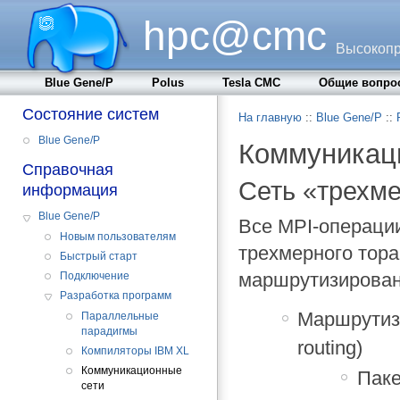
hpc@cmc
Высокопр
Blue Gene/P
Polus
Tesla CMC
Общие вопро
Состояние систем
На главную
::
Blue Gene/P
::
Blue Gene/P
Коммуникаци
Справочная
Сеть «трехм
информация
Blue Gene/P
Все MPI-операции
Новым пользователям
трехмерного тора
Быстрый старт
маршрутизирован
Подключение
Разработка программ
Маршрутиза
Параллельные
парадигмы
routing)
Компиляторы IBM XL
Коммуникационные
Паке
сети