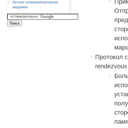
Прим
Летняя суперкомпьютерная
академия
Отпр
пред
стор
испо
марш
Протокол с
rendezvous 
Боль
испо
уста
полу
стор
памя