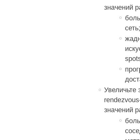
значений р
боль
сеть
жадн
иску
spots
прог
дост
Увеличьте 
rendezvous
значений р
боль
сосе