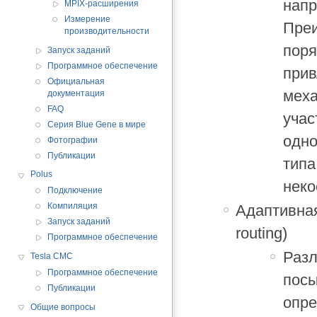
напр
MPIX-расширения
Измерение
Преи
производительности
поря
Запуск заданий
Программное обеспечение
прив
Официальная
меха
документация
FAQ
учас
Серия Blue Gene в мире
одно
Фотографии
Публикации
типа
Polus
неко
Подключение
Компиляция
Адаптивная
Запуск заданий
routing)
Программное обеспечение
Разл
Tesla CMC
Программное обеспечение
посы
Публикации
опре
Общие вопросы